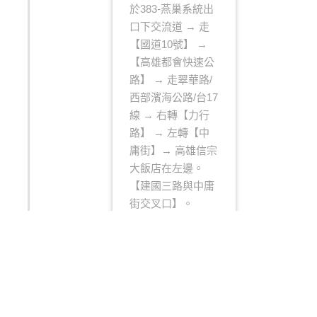
於383-燕巢系統出
口下交流道 → 走
【國道10號】 →
【高雄都會快速公
路】 → 走翠華路/
西部濱海公路/台17
線 → 右轉【力行
路】 → 左轉【中
庸街】→ 高雄信宗
大飯店在左邊。
【建國三路與中庸
街交叉口】。
搭乘公車
(從高雄火
車站)