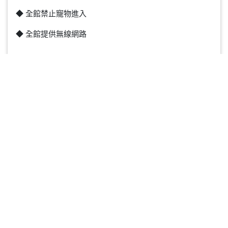
◆ 全館禁止寵物進入
◆ 全館提供無線網路
【預訂前，請點選此文字，並詳讀內容，感謝您的支
持。】
返回列表
飯店首頁
關於信宗
客房介紹
最新消息